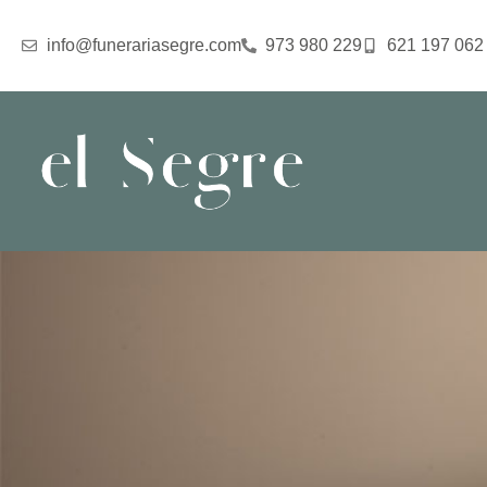
info@funerariasegre.com
973 980 229
621 197 062