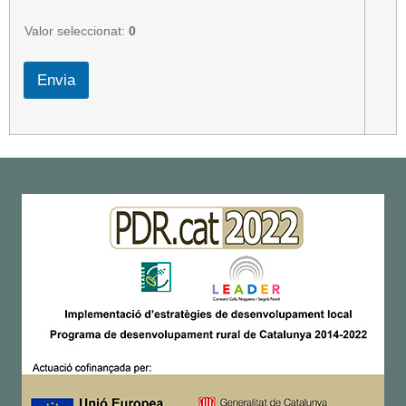
i
c
Valor seleccionat:
0
n
u
m
Envia
è
r
i
c