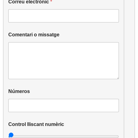
Correu electrònic
*
Comentari o missatge
o
Números
e
l
e
c
t
r
Control lliscant numèric
ò
n